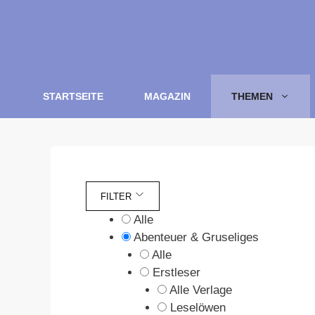
Zum
Inhalt
springen
STARTSEITE
MAGAZIN
THEMEN
FILTER
Alle
Abenteuer & Gruseliges
Alle
Erstleser
Alle Verlage
Leselöwen