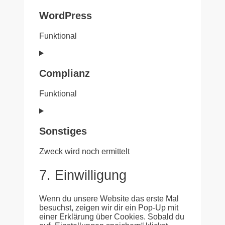
WordPress
Funktional
Consent
to
service
Complianz
wordpress
Funktional
Consent
to
service
Sonstiges
complianz
Zweck wird noch ermittelt
Consent
7. Einwilligung
to
service
sonstiges
Wenn du unsere Website das erste Mal
besuchst, zeigen wir dir ein Pop-Up mit
einer Erklärung über Cookies. Sobald du