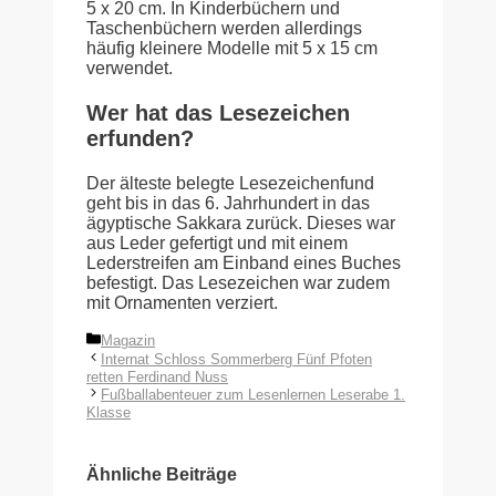
5 x 20 cm. In Kinderbüchern und
Taschenbüchern werden allerdings
häufig kleinere Modelle mit 5 x 15 cm
verwendet.
Wer hat das Lesezeichen
erfunden?
Der älteste belegte Lesezeichenfund
geht bis in das 6. Jahrhundert in das
ägyptische Sakkara zurück. Dieses war
aus Leder gefertigt und mit einem
Lederstreifen am Einband eines Buches
befestigt. Das Lesezeichen war zudem
mit Ornamenten verziert.
Kategorien
Magazin
Internat Schloss Sommerberg Fünf Pfoten
retten Ferdinand Nuss
Fußballabenteuer zum Lesenlernen Leserabe 1.
Klasse
Ähnliche Beiträge