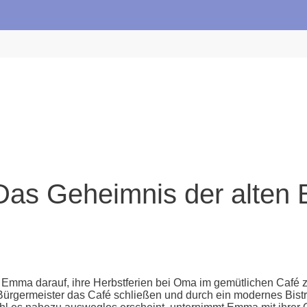
Das Geheimnis der alten
h Emma darauf, ihre Herbstferien bei Oma im gemütlichen Café z
Bürgermeister das Café schließen und durch ein modernes Bistro 