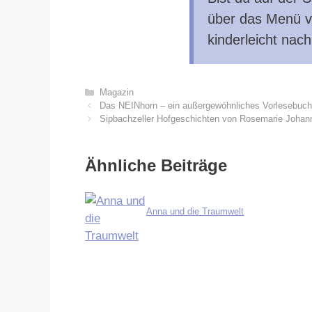
über das Menü vo
kinderleicht nac
Kategorien
Magazin
Das NEINhorn – ein außergewöhnliches Vorlesebuch
Sipbachzeller Hofgeschichten von Rosemarie Joha
Ähnliche Beiträge
Anna und die Traumwelt