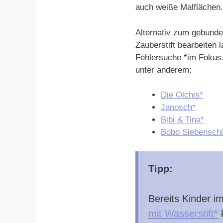
auch weiße Malflächen.
Alternativ zum gebunden
Zauberstift bearbeiten
Fehlersuche *im Fokus.
unter anderem:
Die Olchis*
Janosch*
Bibi & Tina*
Bobo Siebenschl
Tipp:
Bereits Kinder i
mit Wasserstift*
k