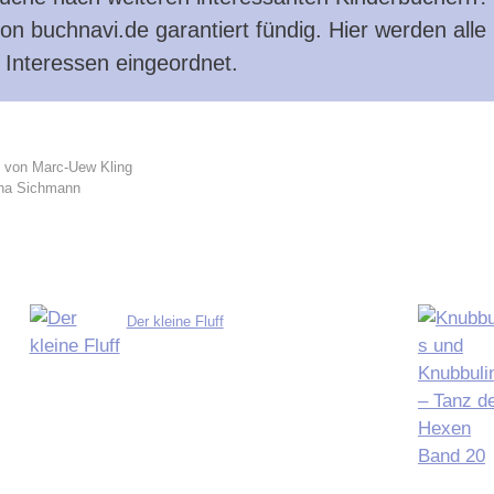
n buchnavi.de garantiert fündig. Hier werden all
h Interessen eingeordnet.
 von Marc-Uew Kling
nna Sichmann
Der kleine Fluff