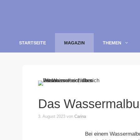
Zum
Inhalt
springen
STARTSEITE
MAGAZIN
THEMEN
Das Wassermalbuch
3. August 2023
von
Carina
Bei einem Wassermalbu