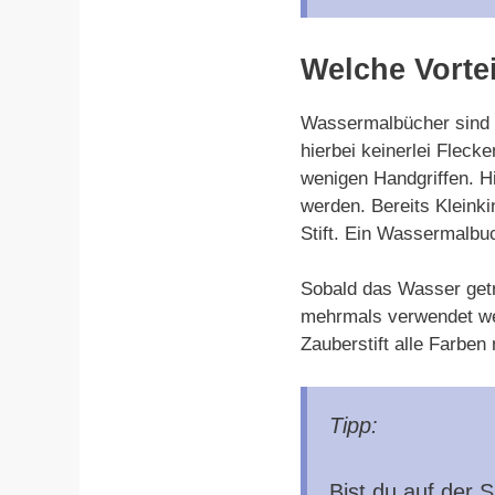
Welche Vorte
Wassermalbücher sind e
hierbei keinerlei Fleck
wenigen Handgriffen. Hi
werden. Bereits Kleink
Stift. Ein Wassermalbu
Sobald das Wasser get
mehrmals verwendet wer
Zauberstift alle Farben
Tipp:
Bist du auf der 