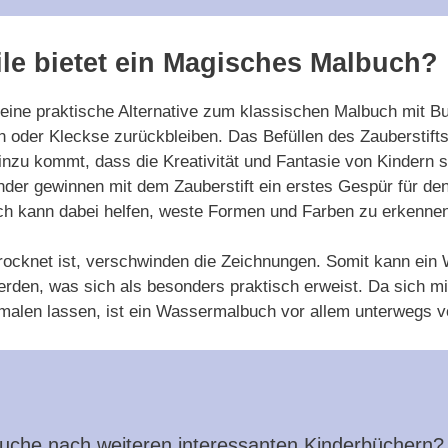
ile bietet ein Magisches Malbuch?
ine praktische Alternative zum klassischen Malbuch mit Bunt
en oder Kleckse zurückbleiben. Das Befüllen des Zauberstifts
nzu kommt, dass die Kreativität und Fantasie von Kindern sp
inder gewinnen mit dem Zauberstift ein erstes Gespür für d
ch kann dabei helfen, weste Formen und Farben zu erkennen
rocknet ist, verschwinden die Zeichnungen. Somit kann ei
den, was sich als besonders praktisch erweist. Da sich mi
 malen lassen, ist ein Wassermalbuch vor allem unterwegs vo
Suche nach weiteren interessanten Kinderbüchern?