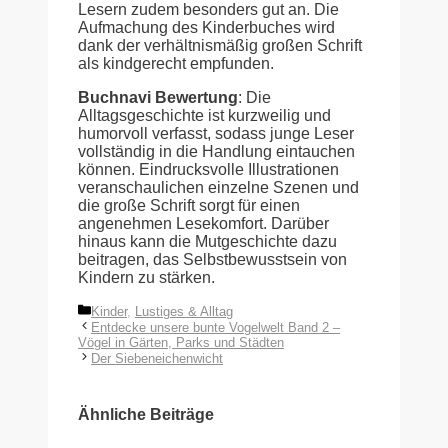
Lesern zudem besonders gut an. Die
Aufmachung des Kinderbuches wird
dank der verhältnismäßig großen Schrift
als kindgerecht empfunden.
Buchnavi Bewertung
: Die
Alltagsgeschichte ist kurzweilig und
humorvoll verfasst, sodass junge Leser
vollständig in die Handlung eintauchen
können. Eindrucksvolle Illustrationen
veranschaulichen einzelne Szenen und
die große Schrift sorgt für einen
angenehmen Lesekomfort. Darüber
hinaus kann die Mutgeschichte dazu
beitragen, das Selbstbewusstsein von
Kindern zu stärken.
Kategorien
Kinder
,
Lustiges & Alltag
Entdecke unsere bunte Vogelwelt Band 2 –
Vögel in Gärten, Parks und Städten
Der Siebeneichenwicht
Ähnliche Beiträge