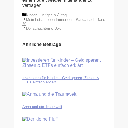
einem Streit wieder miteinander zu
vertragen.
Kategorien
Kinder
,
Lustiges & Alltag
Mein Lotta Leben Immer dem Panda nach Band
20
Der schüchterne Uwe
Ähnliche Beiträge
Investieren für Kinder – Geld sparen, Zinsen &
ETFs einfach erklärt
Anna und die Traumwelt