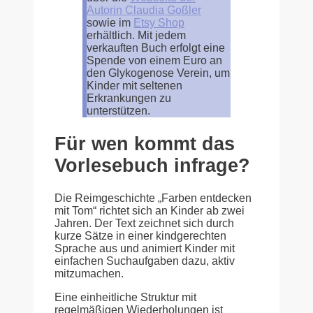
Autorin Claudia Goßler
sowie im
Etsy Shop
erhältlich. Mit jedem
verkauften Buch erfolgt eine
Spende von einem Euro an
den Glykogenose Verein, um
Kinder mit seltenen
Erkrankungen zu
unterstützen.
Für wen kommt das
Vorlesebuch infrage?
Die Reimgeschichte „Farben entdecken
mit Tom“ richtet sich an Kinder ab zwei
Jahren. Der Text zeichnet sich durch
kurze Sätze in einer kindgerechten
Sprache aus und animiert Kinder mit
einfachen Suchaufgaben dazu, aktiv
mitzumachen.
Eine einheitliche Struktur mit
regelmäßigen Wiederholungen ist