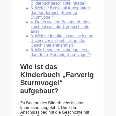
Bilderbuchgeschichte infrage?
3.
Welche Botschaft transportiert
das Kinderbuch „Farverig
Sturmvogel“?
4.
Durch welche Besonderheiten
zeichnet sich die Tiergeschichte
aus?
5.
Welche Inhalte lassen sich dem
Buchcover im Hinblick auf die
Geschichte entnehmen?
6.
Wie bewerten bisherige Leser
das Buch „Farverig Sturmvogel“?
Wie ist das
Kinderbuch „Farverig
Sturmvogel“
aufgebaut?
Zu Beginn des Bilderbuchs ist das
Impressum angeführt. Direkt im
Anschluss beginnt die Geschichte mit