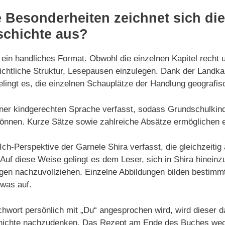
 Besonderheiten zeichnet sich die
chichte aus?
 ein handliches Format. Obwohl die einzelnen Kapitel recht 
ichtliche Struktur, Lesepausen einzulegen. Dank der Landka
elingt es, die einzelnen Schauplätze der Handlung geografis
einer kindgerechten Sprache verfasst, sodass Grundschulkind
önnen. Kurze Sätze sowie zahlreiche Absätze ermöglichen e
 Ich-Perspektive der Garnele Shira verfasst, die gleichzeitig
 Auf diese Weise gelingt es dem Leser, sich in Shira hinein
en nachzuvollziehen. Einzelne Abbildungen bilden bestimm
twas auf.
hwort persönlich mit „Du“ angesprochen wird, wird dieser d
chichte nachzudenken. Das Rezept am Ende des Buches weck