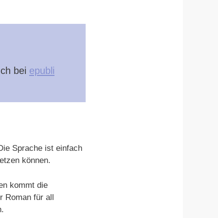
uch bei
epubli
ie Sprache ist einfach
setzen können.
gen kommt die
r Roman für all
n.