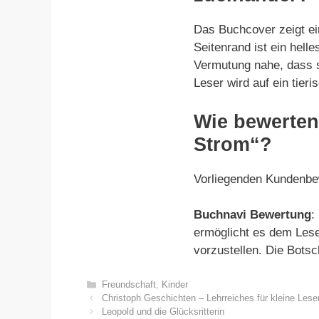
Das Buchcover zeigt ei
Seitenrand ist ein hell
Vermutung nahe, dass s
Leser wird auf ein tier
Wie bewerten
Strom“?
Vorliegenden Kundenbew
Buchnavi Bewertung
:
ermöglicht es dem Lese
vorzustellen. Die Bots
Kategorien
Freundschaft
,
Kinder
Christoph Geschichten – Lehrreiches für kleine Lese
Leopold und die Glücksritterin