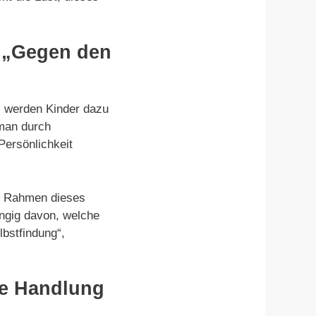
h „Gegen den
s werden Kinder dazu
 man durch
Persönlichkeit
im Rahmen dieses
ängig davon, welche
lbstfindung“,
ie Handlung