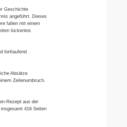
der Geschichte
hnis angeführt. Dieses
re fallen mit einem
eiten lückenlos
nd fortlaufend
eiche Absätze
 einem Zeilenumbruch.
len-Rezept aus der
t insgesamt 416 Seiten