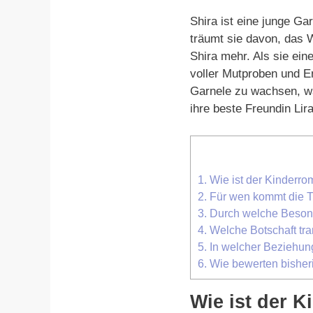
Shira ist eine junge Ga
träumt sie davon, das 
Shira mehr. Als sie ei
voller Mutproben und En
Garnele zu wachsen, wa
ihre beste Freundin Lir
1.
Wie ist der Kinderr
2.
Für wen kommt die Ti
3.
Durch welche Besond
4.
Welche Botschaft tra
5.
In welcher Beziehun
6.
Wie bewerten bisher
Wie ist der 