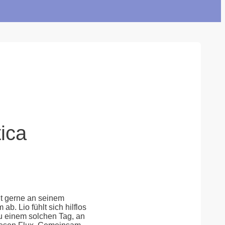
ica
cht gerne an seinem
. Lio fühlt sich hilflos
u einem solchen Tag, an