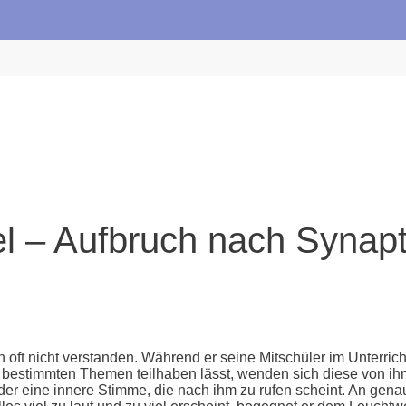
l – Aufbruch nach Synapt
en oft nicht verstanden. Während er seine Mitschüler im Unterri
stimmten Themen teilhaben lässt, wenden sich diese von ihm ab
er eine innere Stimme, die nach ihm zu rufen scheint. An gena