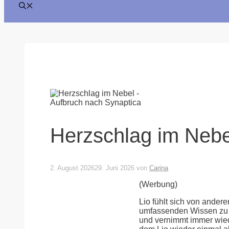
Herzschlag im Nebe
2. August 2026
29. Juni 2026
von
Carina
(Werbung)
Lio fühlt sich von ander
umfassenden Wissen zu be
und vernimmt immer wied