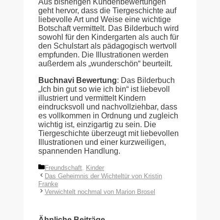
Aus bisherigen Kundenbewertungen
geht hervor, dass die Tiergeschichte auf
liebevolle Art und Weise eine wichtige
Botschaft vermittelt. Das Bilderbuch wird
sowohl für den Kindergarten als auch für
den Schulstart als pädagogisch wertvoll
empfunden. Die Illustrationen werden
außerdem als „wunderschön“ beurteilt.
Buchnavi Bewertung
: Das Bilderbuch
„Ich bin gut so wie ich bin“ ist liebevoll
illustriert und vermittelt Kindern
eindrucksvoll und nachvollziehbar, dass
es vollkommen in Ordnung und zugleich
wichtig ist, einzigartig zu sein. Die
Tiergeschichte überzeugt mit liebevollen
Illustrationen und einer kurzweiligen,
spannenden Handlung.
Kategorien
Freundschaft
,
Kinder
Das Geheimnis der Wichteltür von Kristin
Franke
Verwichtelt nochmal von Marion Brosel
Ähnliche Beiträge