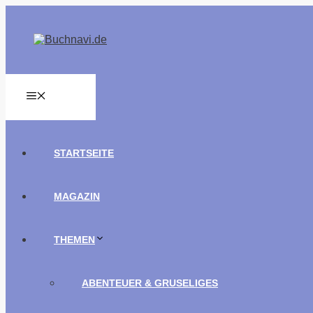
Zum
Inhalt
springen
MENÜ
STARTSEITE
MAGAZIN
THEMEN
ABENTEUER & GRUSELIGES