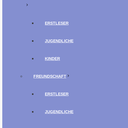
ERSTLESER
JUGENDLICHE
KINDER
FREUNDSCHAFT
ERSTLESER
JUGENDLICHE