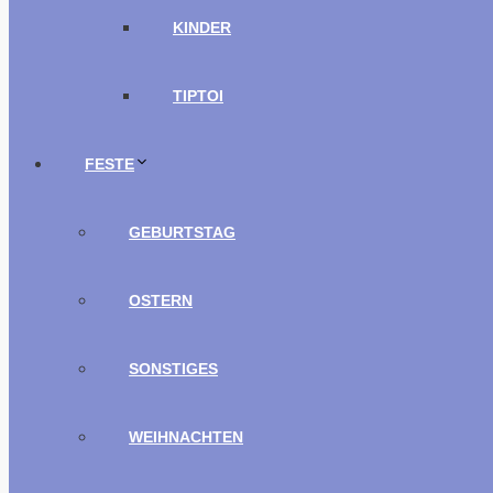
KINDER
TIPTOI
FESTE
GEBURTSTAG
OSTERN
SONSTIGES
WEIHNACHTEN