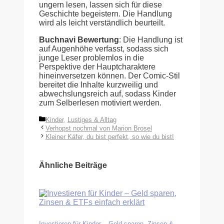
ungern lesen, lassen sich für diese
Geschichte begeistern. Die Handlung
wird als leicht verständlich beurteilt.
Buchnavi Bewertung
: Die Handlung ist
auf Augenhöhe verfasst, sodass sich
junge Leser problemlos in die
Perspektive der Hauptcharaktere
hineinversetzen können. Der Comic-Stil
bereitet die Inhalte kurzweilig und
abwechslungsreich auf, sodass Kinder
zum Selberlesen motiviert werden.
Kategorien
Kinder
,
Lustiges & Alltag
Verhopst nochmal von Marion Brosel
Kleiner Käfer, du bist perfekt, so wie du bist!
Ähnliche Beiträge
Investieren für Kinder – Geld sparen, Zinsen &