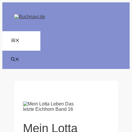
Zum
Inhalt
springen
MENÜ
Mein Lotta