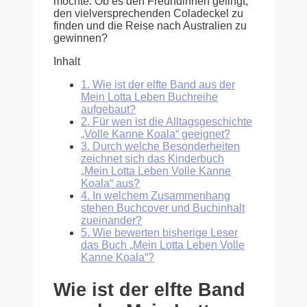
möchte. Ob es den Freundinnen gelingt,
den vielversprechenden Coladeckel zu
finden und die Reise nach Australien zu
gewinnen?
Inhalt
1.
Wie ist der elfte Band aus der
Mein Lotta Leben Buchreihe
aufgebaut?
2.
Für wen ist die Alltagsgeschichte
„Volle Kanne Koala“ geeignet?
3.
Durch welche Besonderheiten
zeichnet sich das Kinderbuch
„Mein Lotta Leben Volle Kanne
Koala“ aus?
4.
In welchem Zusammenhang
stehen Buchcover und Buchinhalt
zueinander?
5.
Wie bewerten bisherige Leser
das Buch „Mein Lotta Leben Volle
Kanne Koala“?
Wie ist der elfte Band