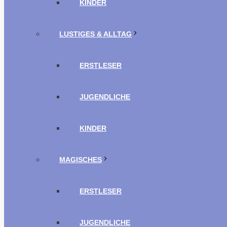
KINDER
LUSTIGES & ALLTAG
ERSTLESER
JUGENDLICHE
KINDER
MAGISCHES
ERSTLESER
JUGENDLICHE