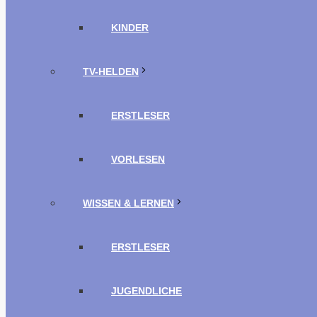
KINDER
TV-HELDEN
ERSTLESER
VORLESEN
WISSEN & LERNEN
ERSTLESER
JUGENDLICHE