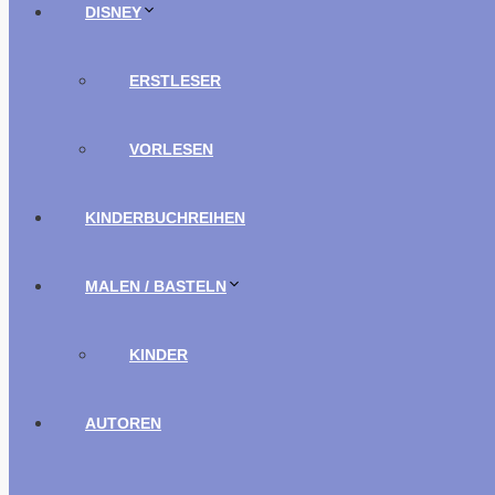
DISNEY
ERSTLESER
VORLESEN
KINDERBUCHREIHEN
MALEN / BASTELN
KINDER
AUTOREN