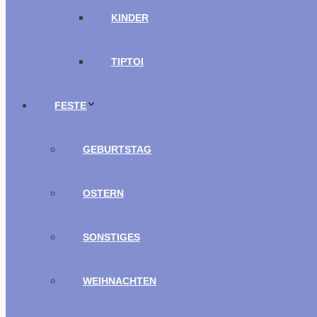
KINDER
TIPTOI
FESTE
GEBURTSTAG
OSTERN
SONSTIGES
WEIHNACHTEN