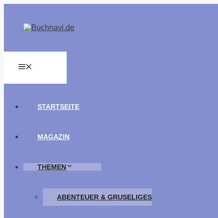
Zum
Inhalt
springen
MENÜ
STARTSEITE
MAGAZIN
THEMEN
ABENTEUER & GRUSELIGES