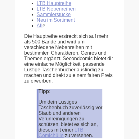
LTB Hauptreihe
LTB Nebenreihen
Sammlerstücke
Neu im Sortiment
All
e
Die Hauptreihe erstreckt sich auf mehr
als 500 Bände und wird um
verschiedene Nebenreihen mit
bestimmten Charakteren, Genres und
Themen ergänzt. Secondcomic bietet dir
eine einfache Möglichkeit, passende
Lustige Taschenbücher ausfindig zu
machen und direkt zu einem fairen Preis
zu erwerben.
Tipp:
Um dein Lustiges
Taschenbuch zuverlässig vor
Staub und anderen
Verunreinigungen zu
schützen, bietet es sich an,
dieses mit einer
LTB
Comichülle
zu versehen.