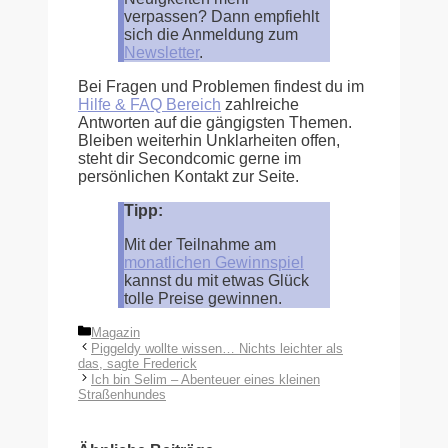
verpassen? Dann empfiehlt
sich die Anmeldung zum
Newsletter
.
Bei Fragen und Problemen findest du im
Hilfe & FAQ Bereich
zahlreiche
Antworten auf die gängigsten Themen.
Bleiben weiterhin Unklarheiten offen,
steht dir Secondcomic gerne im
persönlichen Kontakt zur Seite.
Tipp:
Mit der Teilnahme am
monatlichen Gewinnspiel
kannst du mit etwas Glück
tolle Preise gewinnen.
Kategorien
Magazin
Piggeldy wollte wissen… Nichts leichter als
das, sagte Frederick
Ich bin Selim – Abenteuer eines kleinen
Straßenhundes