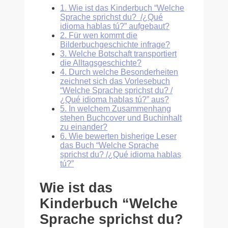
1.
Wie ist das Kinderbuch “Welche
Sprache sprichst du? /¿Qué
idioma hablas tú?” aufgebaut?
2.
Für wen kommt die
Bilderbuchgeschichte infrage?
3.
Welche Botschaft transportiert
die Alltagsgeschichte?
4.
Durch welche Besonderheiten
zeichnet sich das Vorlesebuch
“Welche Sprache sprichst du? /
¿Qué idioma hablas tú?” aus?
5.
In welchem Zusammenhang
stehen Buchcover und Buchinhalt
zu einander?
6.
Wie bewerten bisherige Leser
das Buch “Welche Sprache
sprichst du? /¿Qué idioma hablas
tú?”
Wie ist das
Kinderbuch “
Welche
Sprache sprichst du?