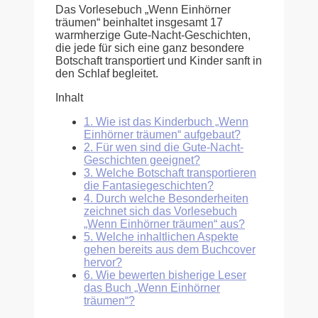
Das Vorlesebuch „Wenn Einhörner
träumen“ beinhaltet insgesamt 17
warmherzige Gute-Nacht-Geschichten,
die jede für sich eine ganz besondere
Botschaft transportiert und Kinder sanft in
den Schlaf begleitet.
Inhalt
1.
Wie ist das Kinderbuch „Wenn
Einhörner träumen“ aufgebaut?
2.
Für wen sind die Gute-Nacht-
Geschichten geeignet?
3.
Welche Botschaft transportieren
die Fantasiegeschichten?
4.
Durch welche Besonderheiten
zeichnet sich das Vorlesebuch
„Wenn Einhörner träumen“ aus?
5.
Welche inhaltlichen Aspekte
gehen bereits aus dem Buchcover
hervor?
6.
Wie bewerten bisherige Leser
das Buch „Wenn Einhörner
träumen“?