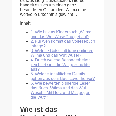
es-raus-Berg“ aufzusuchen. Hierbei
handelt es sich um einen ganz
besonderen Ort, an dem Wilma eine
wertvolle Erkenntnis gewinnt…
Inhalt
1.
Wie ist das Kinderbuch „Wilma
und das Wut Wusel“ aufgebaut?
2.
Für wen kommt das Vorlesebuch
infrage?
3.
Welche Botschaft transportieren
Wilma und das Wut Wusel?
4.
Durch welche Besonderheiten
zeichnet sich die Wutgeschichte
aus?
5.
Welche inhaltlichen Details
gehen aus dem Buchcover hervor?
6.
Wie bewerten bisherige Leser
das Buch „Wilma und das Wut
Wusel – Mit Herz und Mut gegen
die Wut“?
Wie ist das