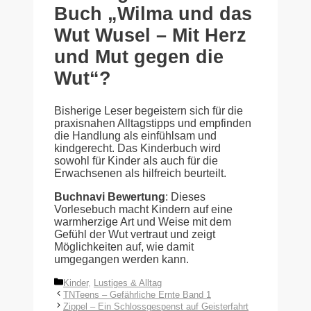
Buch „Wilma und das
Wut Wusel – Mit Herz
und Mut gegen die
Wut“?
Bisherige Leser begeistern sich für die
praxisnahen Alltagstipps und empfinden
die Handlung als einfühlsam und
kindgerecht. Das Kinderbuch wird
sowohl für Kinder als auch für die
Erwachsenen als hilfreich beurteilt.
Buchnavi Bewertung
: Dieses
Vorlesebuch macht Kindern auf eine
warmherzige Art und Weise mit dem
Gefühl der Wut vertraut und zeigt
Möglichkeiten auf, wie damit
umgegangen werden kann.
Kategorien
Kinder
,
Lustiges & Alltag
TNTeens – Gefährliche Ernte Band 1
Zippel – Ein Schlossgespenst auf Geisterfahrt