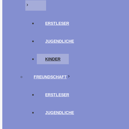
ERSTLESER
JUGENDLICHE
KINDER
FREUNDSCHAFT
ERSTLESER
JUGENDLICHE