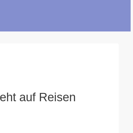
eht auf Reisen