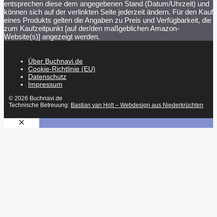
entsprechen diese dem angegebenen Stand (Datum/Uhrzeit) und
können sich auf der verlinkten Seite jederzeit ändern. Für den Kauf
eines Produkts gelten die Angaben zu Preis und Verfügbarkeit, die
zum Kaufzeitpunkt [auf der/den maßgeblichen Amazon-
Website(s)] angezeigt werden.
Über Buchnavi.de
Cookie-Richtlinie (EU)
Datenschutz
Impressum
© 2026 Buchnavi.de
Technische Betreuung:
Bastian van Holt – Webdesign aus Niederkrüchten
SCHLIESSEN