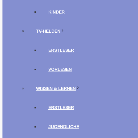
KINDER
TV-HELDEN
ERSTLESER
VORLESEN
WISSEN & LERNEN
ERSTLESER
JUGENDLICHE