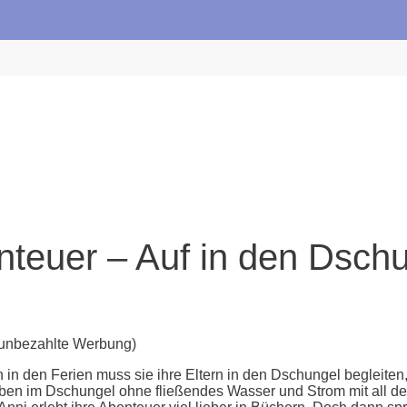
nteuer – Auf in den Dschu
unbezahlte Werbung)
n in den Ferien muss sie ihre Eltern in den Dschungel begleiten,
en im Dschungel ohne fließendes Wasser und Strom mit all de