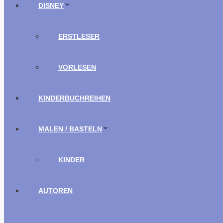
DISNEY
ERSTLESER
VORLESEN
KINDERBUCHREIHEN
MALEN / BASTELN
KINDER
AUTOREN