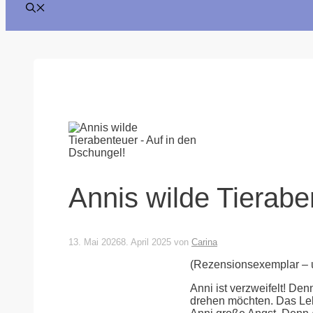
Annis wilde Tierabe
13. Mai 2026
8. April 2025
von
Carina
(Rezensionsexemplar – 
Anni ist verzweifelt! Den
drehen möchten. Das Leb