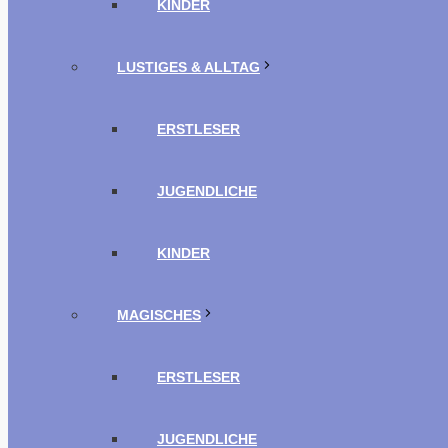
KINDER
LUSTIGES & ALLTAG
ERSTLESER
JUGENDLICHE
KINDER
MAGISCHES
ERSTLESER
JUGENDLICHE