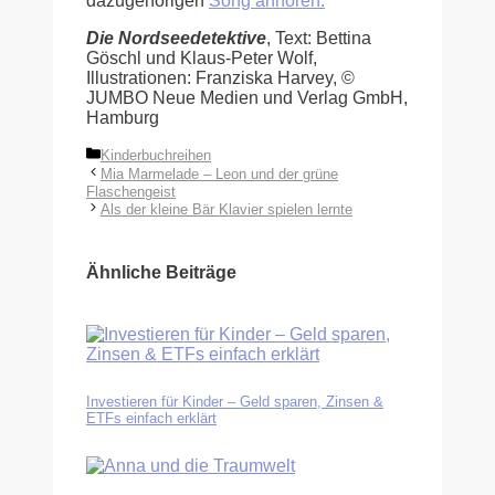
dazugehörigen
Song anhören.
Die Nordseedetektive
, Text: Bettina
Göschl und Klaus-Peter Wolf,
Illustrationen: Franziska Harvey, ©
JUMBO Neue Medien und Verlag GmbH,
Hamburg
Kategorien
Kinderbuchreihen
Mia Marmelade – Leon und der grüne
Flaschengeist
Als der kleine Bär Klavier spielen lernte
Ähnliche Beiträge
Investieren für Kinder – Geld sparen, Zinsen &
ETFs einfach erklärt